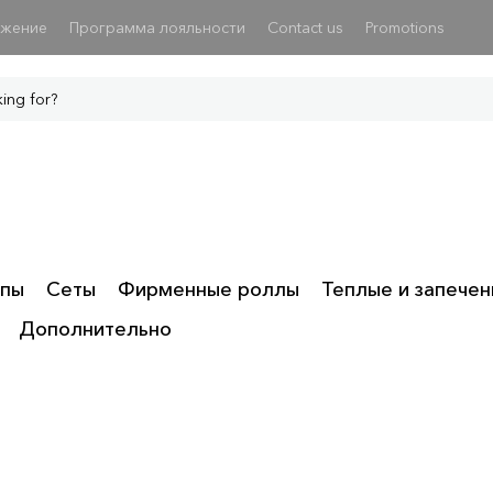
ожение
Программа лояльности
Contact us
Promotions
пы
Сеты
Фирменные роллы
Теплые и запече
Дополнительно