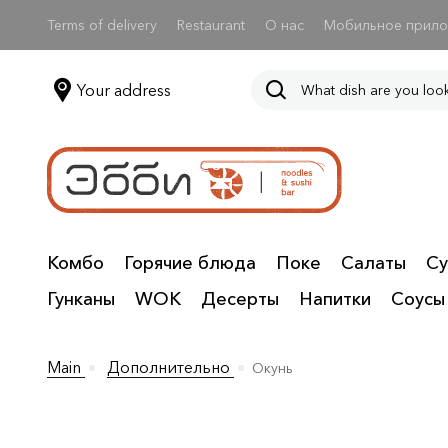
Terms of delivery
Restaurant
О нас
Мобильное прил
Your address
Комбо
Горячие блюда
Поке
Салаты
Су
Гунканы
WOK
Десерты
Напитки
Соусы
Main
Дополнительно
Окунь