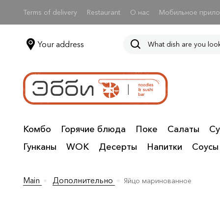
Terms of delivery
Restaurant
О нас
Мобильное прил
Your address
Комбо
Горячие блюда
Поке
Салаты
Су
Гунканы
WOK
Десерты
Напитки
Соусы
Main
Дополнительно
Яйцо маринованное