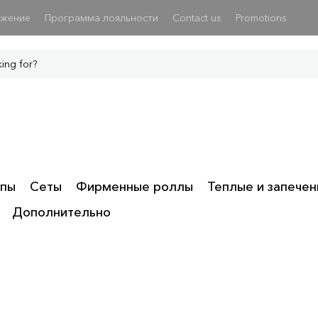
ожение
Программа лояльности
Contact us
Promotions
пы
Сеты
Фирменные роллы
Теплые и запече
Дополнительно