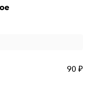
ое
90 ₽